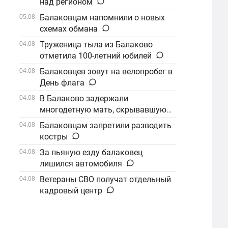
над регионом
Балаковцам напомнили о новых
05.08
схемах обмана
Труженица тыла из Балаково
04.08
отметила 100-летний юбилей
Балаковцев зовут на велопробег в
04.08
День флага
В Балаково задержали
04.08
многодетную мать, скрывавшуюся
от алиментов
Балаковцам запретили разводить
04.08
костры
За пьяную езду балаковец
04.08
лишился автомобиля
Ветераны СВО получат отдельный
04.08
кадровый центр