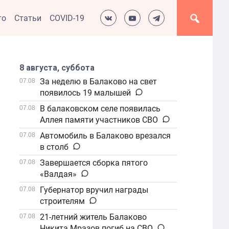
то
Статьи
COVID-19
8 августа, суббота
За неделю в Балаково на свет
07.08
появилось 19 малышей
В балаковском селе появилась
07.08
Аллея памяти участников СВО
Автомобиль в Балаково врезался
07.08
в столб
Завершается сборка пятого
07.08
«Валдая»
Губернатор вручил награды
07.08
строителям
21-летний житель Балаково
07.08
Никита Мразов погиб на СВО