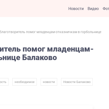
Новости
Видео
Фо
благотворитель помог младенцам-отказничкам в горбольнице
итель помог младенцам-
ьнице Балаково
,
,
,
,
ость
необходимое
новости
Новости Балаково