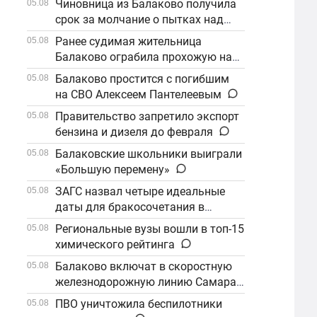
Чиновница из Балаково получила
05.08
срок за молчание о пытках над
детьми
Ранее судимая жительница
05.08
Балаково ограбила прохожую на
улице
Балаково простится с погибшим
05.08
на СВО Алексеем Пантелеевым
Правительство запретило экспорт
05.08
бензина и дизеля до февраля
Балаковские школьники выиграли
05.08
«Большую перемену»
ЗАГС назвал четыре идеальные
05.08
даты для бракосочетания в
сентябре
Региональные вузы вошли в топ-15
05.08
химического рейтинга
Балаково включат в скоростную
05.08
железнодорожную линию Самара–
Саратов
ПВО уничтожила беспилотники
05.08