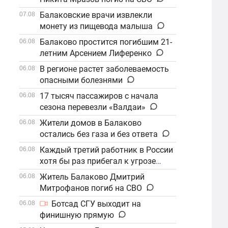
Балаковские врачи извлекли
07.08
монету из пищевода малыша
Балаково простится погибшим 21-
06.08
летним Арсением Лиференко
В регионе растет заболеваемость
06.08
опасными болезнями
17 тысяч пассажиров с начала
06.08
сезона перевезли «Валдаи»
Жители домов в Балаково
06.08
остались без газа и без ответа
Каждый третий работник в России
06.08
хотя бы раз прибегал к угрозе
увольнения
Житель Балаково Дмитрий
06.08
Митрофанов погиб на СВО
Ботсад СГУ выходит на
06.08
финишную прямую