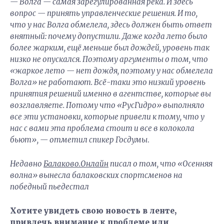
— Волга — самая зарегулированная река. И здесь
вопрос — принять управленческие решения. И то,
что у нас Волга обмелела, здесь должен быть ответ
внятный: почему допустили. Даже когда лето было
более жарким, ещё меньше был дождей, уровень так
низко не опускался. Поэтому аргументы о том, что
«жаркое лето — нет дождя, поэтому у нас обмелела
Волга» не работают. Всё-таки это низкий уровень
принятия решений именно в агентстве, которые вы
возглавляете. Потому что «РусГидро» выполняло
все эти установки, которые привели к тому, что у
нас с вами эта проблема стоит и все в колокола
бьют», — отметил спикер Госдумы
.
Недавно
Балаково.Онлайн
писал о том, что «Осенняя
волна» вынесла балаковских спортсменов на
победный пьедестал
Хотите увидеть свою новость в ленте,
привлечь внимание к проблеме или