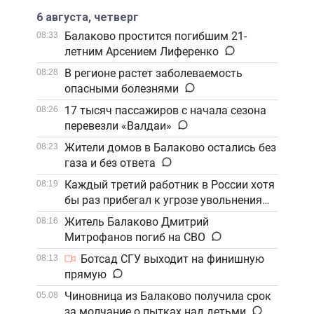
6 августа, четверг
Балаково простится погибшим 21-
08:33
летним Арсением Лиференко
В регионе растет заболеваемость
08:28
опасными болезнями
17 тысяч пассажиров с начала сезона
08:26
перевезли «Валдаи»
Жители домов в Балаково остались без
08:23
газа и без ответа
Каждый третий работник в России хотя
08:19
бы раз прибегал к угрозе увольнения
Житель Балаково Дмитрий
08:16
Митрофанов погиб на СВО
Ботсад СГУ выходит на финишную
08:13
прямую
Чиновница из Балаково получила срок
05.08
за молчание о пытках над детьми