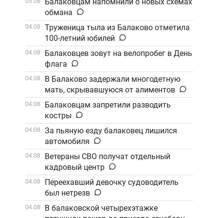
Балаковцам напомнили о новых схемах
05.08
обмана
Труженица тыла из Балаково отметила
04.08
100-летний юбилей
Балаковцев зовут на велопробег в День
04.08
флага
В Балаково задержали многодетную
04.08
мать, скрывавшуюся от алиментов
Балаковцам запретили разводить
04.08
костры
За пьяную езду балаковец лишился
04.08
автомобиля
Ветераны СВО получат отдельный
04.08
кадровый центр
Переехавший девочку судоводитель
04.08
был нетрезв
В балаковской четырехэтажке
04.08