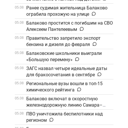
Ранее судимая жительница Балаково
05.08
ограбила прохожую на улице
Балаково простится с погибшим на СВО
05.08
Алексеем Пантелеевым
Правительство запретило экспорт
05.08
бензина и дизеля до февраля
Балаковские школьники выиграли
05.08
«Большую перемену»
ЗАГС назвал четыре идеальные даты
05.08
для бракосочетания в сентябре
Региональные вузы вошли в топ-15
05.08
химического рейтинга
Балаково включат в скоростную
05.08
железнодорожную линию Самара–
Саратов
ПВО уничтожила беспилотники над
05.08
регионом