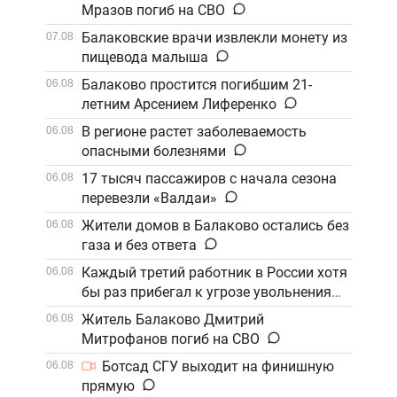
Мразов погиб на СВО
Балаковские врачи извлекли монету из
07.08
пищевода малыша
Балаково простится погибшим 21-
06.08
летним Арсением Лиференко
В регионе растет заболеваемость
06.08
опасными болезнями
17 тысяч пассажиров с начала сезона
06.08
перевезли «Валдаи»
Жители домов в Балаково остались без
06.08
газа и без ответа
Каждый третий работник в России хотя
06.08
бы раз прибегал к угрозе увольнения
Житель Балаково Дмитрий
06.08
Митрофанов погиб на СВО
Ботсад СГУ выходит на финишную
06.08
прямую