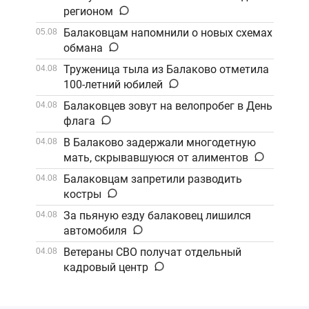
регионом
Балаковцам напомнили о новых схемах
05.08
обмана
Труженица тыла из Балаково отметила
04.08
100-летний юбилей
Балаковцев зовут на велопробег в День
04.08
флага
В Балаково задержали многодетную
04.08
мать, скрывавшуюся от алиментов
Балаковцам запретили разводить
04.08
костры
За пьяную езду балаковец лишился
04.08
автомобиля
Ветераны СВО получат отдельный
04.08
кадровый центр