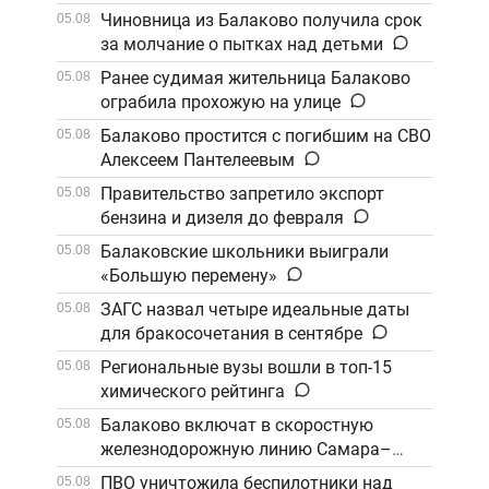
Чиновница из Балаково получила срок
05.08
за молчание о пытках над детьми
Ранее судимая жительница Балаково
05.08
ограбила прохожую на улице
Балаково простится с погибшим на СВО
05.08
Алексеем Пантелеевым
Правительство запретило экспорт
05.08
бензина и дизеля до февраля
Балаковские школьники выиграли
05.08
«Большую перемену»
ЗАГС назвал четыре идеальные даты
05.08
для бракосочетания в сентябре
Региональные вузы вошли в топ-15
05.08
химического рейтинга
Балаково включат в скоростную
05.08
железнодорожную линию Самара–
Саратов
ПВО уничтожила беспилотники над
05.08