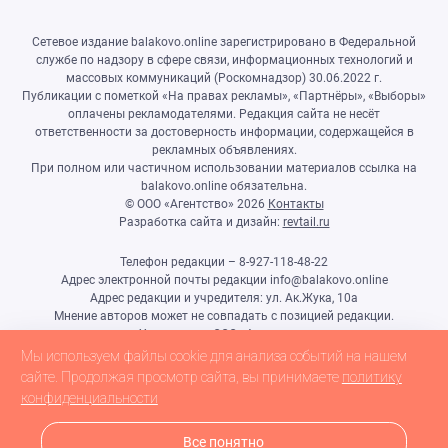
Сетевое издание balakovo.online зарегистрировано в Федеральной
службе по надзору в сфере связи, информационных технологий и
массовых коммуникаций (Роскомнадзор) 30.06.2022 г.
Публикации с пометкой «На правах рекламы», «Партнёры», «Выборы»
оплачены рекламодателями. Редакция сайта не несёт
ответственности за достоверность информации, содержащейся в
рекламных объявлениях.
При полном или частичном использовании материалов ссылка на
balakovo.online обязательна.
© ООО «Агентство»
2026
Контакты
Разработка сайта и дизайн:
revtail.ru
Телефон редакции – 8-927-118-48-22
Адрес электронной почты редакции info@balakovo.online
Адрес редакции и учредителя: ул. Ак.Жука, 10а
Мнение авторов может не совпадать с позицией редакции.
Учредитель: ООО «Агентство»
Гл.редактор Ивлиева Н.Н.
Мы используем файлы cookie для анализа событий на нашем
Настоящий ресурс может содержать материалы 18+
сайте. Продолжая просмотр сайта, вы принимаете
политику
конфиденциальности
Все понятно