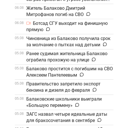
Житель Балаково Дмитрий
06.08
Митрофанов погиб на СВО
Ботсад СГУ выходит на финишную
06.08
прямую
Чиновница из Балаково получила срок
05.08
за молчание о пытках над детьми
Ранее судимая жительница Балаково
05.08
ограбила прохожую на улице
Балаково простится с погибшим на СВО
05.08
Алексеем Пантелеевым
Правительство запретило экспорт
05.08
бензина и дизеля до февраля
Балаковские школьники выиграли
05.08
«Большую перемену»
ЗАГС назвал четыре идеальные даты
05.08
для бракосочетания в сентябре