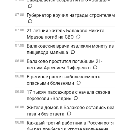
Губернатор вручил награды строителям
07.08
21-летний житель Балаково Никита
07.08
Мразов погиб на СВО
Балаковские врачи извлекли монету из
07.08
пищевода малыша
Балаково простится погибшим 21-
06.08
летним Арсением Лиференко
В регионе растет заболеваемость
06.08
опасными болезнями
17 тысяч пассажиров с начала сезона
06.08
перевезли «Валдаи»
Жители домов в Балаково остались без
06.08
газа и без ответа
Каждый третий работник в России хотя
06.08
бы раз прибегал к угрозе увольнения