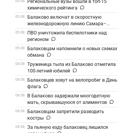
Региональные вузы вошли в топ-15
05.08
химического рейтинга
Балаково включат в скоростную
05.08
железнодорожную линию Самара–
Саратов
ПВО уничтожила беспилотники над
05.08
регионом
Балаковцам напомнили о новых схемах
05.08
обмана
Труженица тыла из Балаково отметила
04.08
100-летний юбилей
Балаковцев зовут на велопробег в День
04.08
флага
В Балаково задержали многодетную
04.08
мать, скрывавшуюся от алиментов
Балаковцам запретили разводить
04.08
костры
За пьяную езду балаковец лишился
04.08