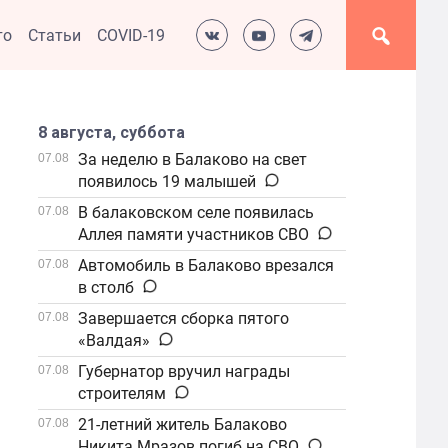
то
Статьи
COVID-19
8 августа, суббота
За неделю в Балаково на свет
07.08
появилось 19 малышей
В балаковском селе появилась
07.08
Аллея памяти участников СВО
Автомобиль в Балаково врезался
07.08
в столб
Завершается сборка пятого
07.08
«Валдая»
Губернатор вручил награды
07.08
строителям
21-летний житель Балаково
07.08
Никита Мразов погиб на СВО