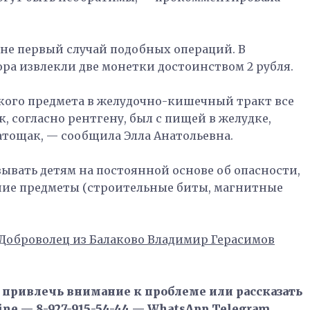
 не первый случай подобных операций. В
ра извлекли две монетки достоинством 2 рубля.
акого предмета в желудочно-кишечный тракт все
, согласно рентгену, был с пищей в желудке,
атощак, — сообщила Элла Анатольевна.
ывать детям на постоянной основе об опасности,
нние предметы (строительные биты, магнитные
Доброволец из Балаково Владимир Герасимов
, привлечь внимание к проблеме или рассказать
ne — 8-927-915-54-44 — WhatsApp,Telegram,