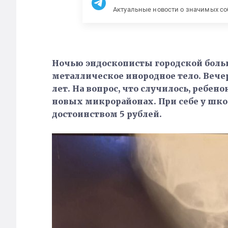
Актуальные новости о значимых с
Ночью эндоскописты городской боль
металлическое инородное тело. Вече
лет. На вопрос, что случилось, ребено
новых микрорайонах. При себе у шк
достоинством 5 рублей.