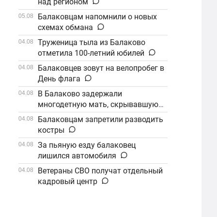
над регионом
Балаковцам напомнили о новых
05.08
схемах обмана
Труженица тыла из Балаково
04.08
отметила 100-летний юбилей
Балаковцев зовут на велопробег в
04.08
День флага
В Балаково задержали
04.08
многодетную мать, скрывавшуюся
от алиментов
Балаковцам запретили разводить
04.08
костры
За пьяную езду балаковец
04.08
лишился автомобиля
Ветераны СВО получат отдельный
04.08
кадровый центр