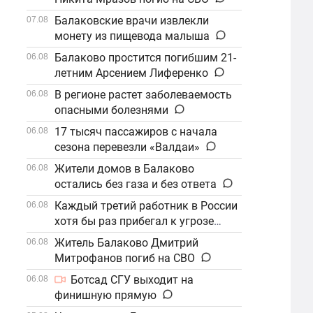
Балаковские врачи извлекли
07.08
монету из пищевода малыша
Балаково простится погибшим 21-
06.08
летним Арсением Лиференко
В регионе растет заболеваемость
06.08
опасными болезнями
17 тысяч пассажиров с начала
06.08
сезона перевезли «Валдаи»
Жители домов в Балаково
06.08
остались без газа и без ответа
Каждый третий работник в России
06.08
хотя бы раз прибегал к угрозе
увольнения
Житель Балаково Дмитрий
06.08
Митрофанов погиб на СВО
Ботсад СГУ выходит на
06.08
финишную прямую