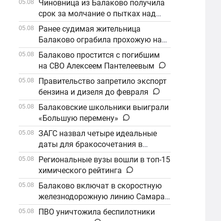
Чиновница из Балаково получила
05.08
срок за молчание о пытках над
детьми
Ранее судимая жительница
05.08
Балаково ограбила прохожую на
улице
Балаково простится с погибшим
05.08
на СВО Алексеем Пантелеевым
Правительство запретило экспорт
05.08
бензина и дизеля до февраля
Балаковские школьники выиграли
05.08
«Большую перемену»
ЗАГС назвал четыре идеальные
05.08
даты для бракосочетания в
сентябре
Региональные вузы вошли в топ-15
05.08
химического рейтинга
Балаково включат в скоростную
05.08
железнодорожную линию Самара–
Саратов
ПВО уничтожила беспилотники
05.08