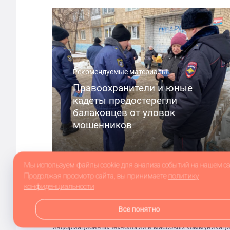
Рекомендуемые материалы:
Правоохранители и юные
кадеты предостерегли
балаковцев от уловок
мошенников
Мы используем файлы cookie для анализа событий на нашем са
Продолжая просмотр сайта, вы принимаете
политику
конфиденциальности
Все понятно
Сетевое издание balakovo.online зарегистрировано в Фе
информационных технологий и массовых коммуникаций 