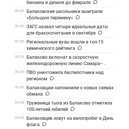
бензина и дизеля до февраля
Балаковские школьники выиграли
05.08
«Большую перемену»
ЗАГС назвал четыре идеальные даты
05.08
для бракосочетания в сентябре
Региональные вузы вошли в топ-15
05.08
химического рейтинга
Балаково включат в скоростную
05.08
железнодорожную линию Самара–
Саратов
ПВО уничтожила беспилотники над
05.08
регионом
Балаковцам напомнили о новых схемах
05.08
обмана
Труженица тыла из Балаково отметила
04.08
100-летний юбилей
Балаковцев зовут на велопробег в День
04.08
флага