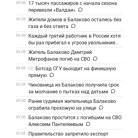
17 тысяч пассажиров с начала сезона
06.08
перевезли «Валдаи»
Жители домов в Балаково остались без
06.08
газа и без ответа
Каждый третий работник в России хотя
06.08
бы раз прибегал к угрозе увольнения
Житель Балаково Дмитрий
06.08
Митрофанов погиб на СВО
Ботсад СГУ выходит на финишную
06.08
прямую
Чиновница из Балаково получила срок
05.08
за молчание о пытках над детьми
Ранее судимая жительница Балаково
05.08
ограбила прохожую на улице
Балаково простится с погибшим на СВО
05.08
Алексеем Пантелеевым
Правительство запретило экспорт
05.08