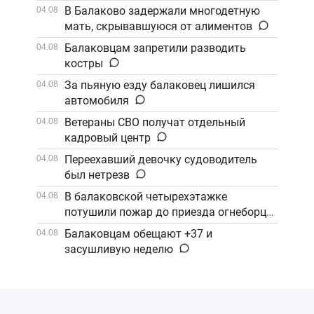
В Балаково задержали многодетную
04.08
мать, скрывавшуюся от алиментов
Балаковцам запретили разводить
04.08
костры
За пьяную езду балаковец лишился
04.08
автомобиля
Ветераны СВО получат отдельный
04.08
кадровый центр
Переехавший девочку судоводитель
04.08
был нетрезв
В балаковской четырехэтажке
04.08
потушили пожар до приезда огнеборцев
Балаковцам обещают +37 и
04.08
засушливую неделю