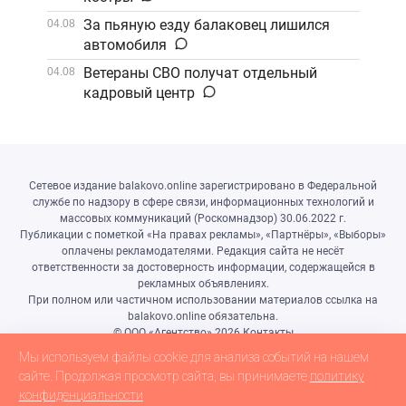
За пьяную езду балаковец лишился
04.08
автомобиля
Ветераны СВО получат отдельный
04.08
кадровый центр
Сетевое издание balakovo.online зарегистрировано в Федеральной
службе по надзору в сфере связи, информационных технологий и
массовых коммуникаций (Роскомнадзор) 30.06.2022 г.
Публикации с пометкой «На правах рекламы», «Партнёры», «Выборы»
оплачены рекламодателями. Редакция сайта не несёт
ответственности за достоверность информации, содержащейся в
рекламных объявлениях.
При полном или частичном использовании материалов ссылка на
balakovo.online обязательна.
© ООО «Агентство»
2026
Контакты
Разработка сайта и дизайн:
revtail.ru
Мы используем файлы cookie для анализа событий на нашем
сайте. Продолжая просмотр сайта, вы принимаете
политику
Телефон редакции – 8-927-118-48-22
конфиденциальности
Адрес электронной почты редакции info@balakovo.online