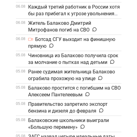
Каждый третий работник в России хотя
06.08
бы раз прибегал к угрозе увольнения
Житель Балаково Дмитрий
06.08
Митрофанов погиб на СВО
Ботсад СГУ выходит на финишную
06.08
прямую
Чиновница из Балаково получила срок
05.08
за молчание о пытках над детьми
Ранее судимая жительница Балаково
05.08
ограбила прохожую на улице
Балаково простится с погибшим на СВО
05.08
Алексеем Пантелеевым
Правительство запретило экспорт
05.08
бензина и дизеля до февраля
Балаковские школьники выиграли
05.08
«Большую перемену»
ЗАГС назвал четыре идеальные даты
05.08