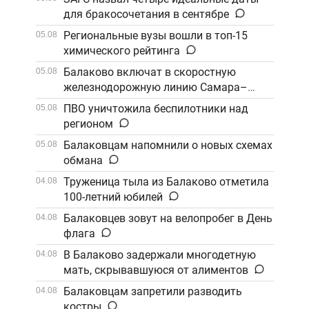
для бракосочетания в сентябре
Региональные вузы вошли в топ-15
05.08
химического рейтинга
Балаково включат в скоростную
05.08
железнодорожную линию Самара–
Саратов
ПВО уничтожила беспилотники над
05.08
регионом
Балаковцам напомнили о новых схемах
05.08
обмана
Труженица тыла из Балаково отметила
04.08
100-летний юбилей
Балаковцев зовут на велопробег в День
04.08
флага
В Балаково задержали многодетную
04.08
мать, скрывавшуюся от алиментов
Балаковцам запретили разводить
04.08
костры