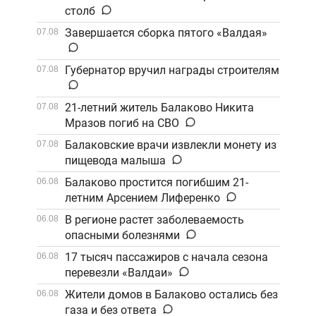
столб
Завершается сборка пятого «Валдая»
07.08
Губернатор вручил награды строителям
07.08
21-летний житель Балаково Никита
07.08
Мразов погиб на СВО
Балаковские врачи извлекли монету из
07.08
пищевода малыша
Балаково простится погибшим 21-
06.08
летним Арсением Лиференко
В регионе растет заболеваемость
06.08
опасными болезнями
17 тысяч пассажиров с начала сезона
06.08
перевезли «Валдаи»
Жители домов в Балаково остались без
06.08
газа и без ответа