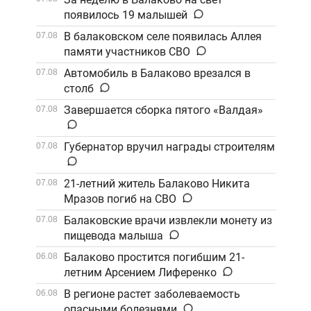
появилось 19 малышей
В балаковском селе появилась Аллея
07.08
памяти участников СВО
Автомобиль в Балаково врезался в
07.08
столб
Завершается сборка пятого «Валдая»
07.08
Губернатор вручил награды строителям
07.08
21-летний житель Балаково Никита
07.08
Мразов погиб на СВО
Балаковские врачи извлекли монету из
07.08
пищевода малыша
Балаково простится погибшим 21-
06.08
летним Арсением Лиференко
В регионе растет заболеваемость
06.08
опасными болезнями