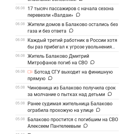
17 тысяч пассажиров с начала сезона
06.08
перевезли «Валдаи»
Жители домов в Балаково остались без
06.08
газа и без ответа
Каждый третий работник в России хотя
06.08
бы раз прибегал к угрозе увольнения
Житель Балаково Дмитрий
06.08
Митрофанов погиб на СВО
Ботсад СГУ выходит на финишную
06.08
прямую
Чиновница из Балаково получила срок
05.08
за молчание о пытках над детьми
Ранее судимая жительница Балаково
05.08
ограбила прохожую на улице
Балаково простится с погибшим на СВО
05.08
Алексеем Пантелеевым