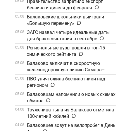
Правительство запретило экспорт
05.08
бензина и дизеля до февраля
Балаковские школьники выиграли
05.08
«Большую перемену»
ЗАГС назвал четыре идеальные даты
05.08
для бракосочетания в сентябре
Региональные вузы вошли в топ-15
05.08
химического рейтинга
Балаково включат в скоростную
05.08
железнодорожную линию Самара–
Саратов
ПВО уничтожила беспилотники над
05.08
регионом
Балаковцам напомнили о новых схемах
05.08
обмана
Труженица тыла из Балаково отметила
04.08
100-летний юбилей
Балаковцев зовут на велопробег в День
04.08