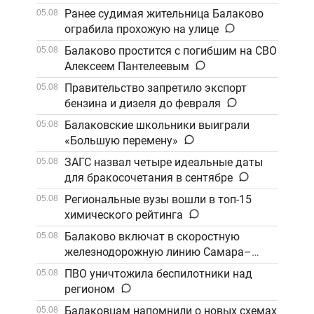
Ранее судимая жительница Балаково
05.08
ограбила прохожую на улице
Балаково простится с погибшим на СВО
05.08
Алексеем Пантелеевым
Правительство запретило экспорт
05.08
бензина и дизеля до февраля
Балаковские школьники выиграли
05.08
«Большую перемену»
ЗАГС назвал четыре идеальные даты
05.08
для бракосочетания в сентябре
Региональные вузы вошли в топ-15
05.08
химического рейтинга
Балаково включат в скоростную
05.08
железнодорожную линию Самара–
Саратов
ПВО уничтожила беспилотники над
05.08
регионом
Балаковцам напомнили о новых схемах
05.08