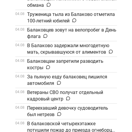
обмана
Труженица тыла из Балаково отметила
04.08
100-летний юбилей
Балаковцев зовут на велопробег в День
04.08
флага
В Балаково задержали многодетную
04.08
мать, скрывавшуюся от алиментов
Балаковцам запретили разводить
04.08
костры
За пьяную езду балаковец лишился
04.08
автомобиля
Ветераны СВО получат отдельный
04.08
кадровый центр
Переехавший девочку судоводитель
04.08
был нетрезв
В балаковской четырехэтажке
04.08
потушили пожар до приезда огнеборцев