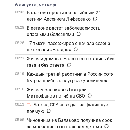
6 августа, четверг
Балаково простится погибшим 21-
08:33
летним Арсением Лиференко
В регионе растет заболеваемость
08:28
опасными болезнями
17 тысяч пассажиров с начала сезона
08:26
перевезли «Валдаи»
Жители домов в Балаково остались без
08:23
газа и без ответа
Каждый третий работник в России хотя
08:19
бы раз прибегал к угрозе увольнения
Житель Балаково Дмитрий
08:16
Митрофанов погиб на СВО
Ботсад СГУ выходит на финишную
08:13
прямую
Чиновница из Балаково получила срок
05.08
за молчание о пытках над детьми